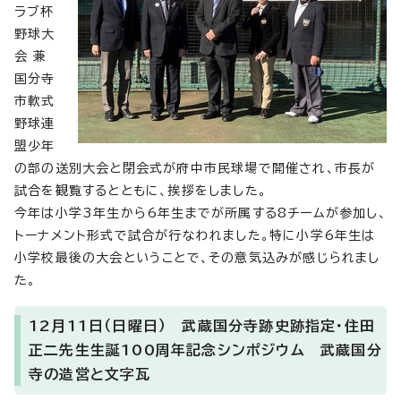
ラブ杯
野球大
会 兼
国分寺
市軟式
野球連
盟少年
の部の送別大会と閉会式が府中市民球場で開催され、市長が
試合を観覧するとともに、挨拶をしました。
今年は小学3年生から6年生までが所属する8チームが参加し、
トーナメント形式で試合が行なわれました。特に小学6年生は
小学校最後の大会ということで、その意気込みが感じられまし
た。
12月11日（日曜日） 武蔵国分寺跡史跡指定・住田
正二先生生誕100周年記念シンポジウム 武蔵国分
寺の造営と文字瓦