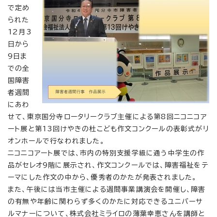
で定め
られた
12月3
日から
9日ま
での全
国障害
者週間
にあわ
せて、東京国分寺ロータリークラブ主催による第8回ニコニコア
ート展と第13回けやきの杜こども作文コンクールの表彰式がリ
オンホールで行なわれました。
ニコニコアート展では、市内の特別支援学級に通う中学生の作
品がセレオ9階に展示され、作文コンクールでは、障害福祉をテ
ーマにした作文の中から、優秀者のかたが発表されました。
また、午後には当市主催による週間事業講演会を開催し、障害
の有無や年齢に関わらず多くのかたに対応できるユニバーサ
ルマナーについて、株式会社ミライロの薄葉幸恵さんを講師と