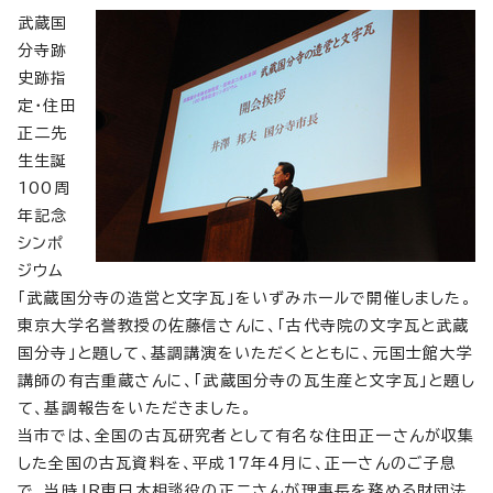
武蔵国
分寺跡
史跡指
定・住田
正二先
生生誕
100周
年記念
シンポ
ジウム
「武蔵国分寺の造営と文字瓦」をいずみホールで開催しました。
東京大学名誉教授の佐藤信さんに、「古代寺院の文字瓦と武蔵
国分寺」と題して、基調講演をいただくとともに、元国士館大学
講師の有吉重蔵さんに、「武蔵国分寺の瓦生産と文字瓦」と題し
て、基調報告をいただきました。
当市では、全国の古瓦研究者として有名な住田正一さんが収集
した全国の古瓦資料を、平成17年4月に、正一さんのご子息
で、当時JR東日本相談役の正二さんが理事長を務める財団法