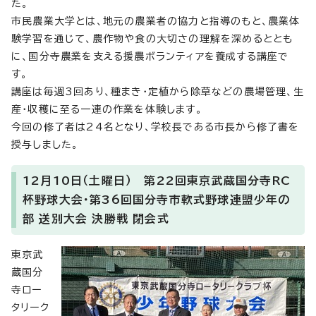
た。
市民農業大学とは、地元の農業者の協力と指導のもと、農業体
験学習を通じて、農作物や食の大切さの理解を深めるととも
に、国分寺農業を支える援農ボランティアを養成する講座で
す。
講座は毎週3回あり、種まき・定植から除草などの農場管理、生
産・収穫に至る一連の作業を体験します。
今回の修了者は24名となり、学校長である市長から修了書を
授与しました。
12月10日（土曜日） 第22回東京武蔵国分寺RC
杯野球大会・第36回国分寺市軟式野球連盟少年の
部 送別大会 決勝戦 閉会式
東京武
蔵国分
寺ロー
タリーク